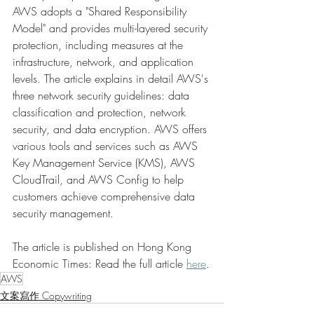
AWS adopts a "Shared Responsibility 
Model" and provides multi-layered security 
protection, including measures at the 
infrastructure, network, and application 
levels. The article explains in detail AWS's 
three network security guidelines: data 
classification and protection, network 
security, and data encryption. AWS offers 
various tools and services such as AWS 
Key Management Service (KMS), AWS 
CloudTrail, and AWS Config to help 
customers achieve comprehensive data 
security management.
The article is published on Hong Kong 
Economic Times: Read the full article 
here
.
AWS
文案寫作 Copywriting