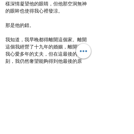
樣深情凝望他的眼睛，但他那空洞無神
的眼眸也使得我心裡發涼。
那是他的錯。
我知道，我早晚都得離開這個家。離開
這個我經營了十九年的婚姻，離開這個
我心愛多年的丈夫，但在這最後的時
刻，我仍然奢望能夠得到他最後的原
諒。
那是他的錯。
一個月了。
冷箱裡的那個只剩下頭顱的他仍然冷若
冰霜地瞪著我，對我施加無情的冷暴
力。以往深情的愛意、溫柔的笑容、柔
和的眼神通通消失不見，他蒼白的臉上