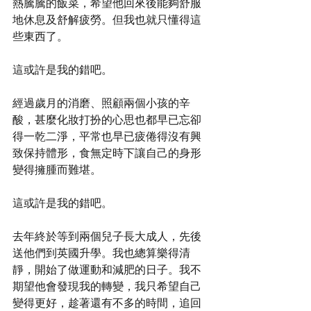
熱騰騰的飯菜，希望他回來後能夠舒服
地休息及舒解疲勞。但我也就只懂得這
些東西了。
這或許是我的錯吧。
經過歲月的消磨、照顧兩個小孩的辛
酸，甚麼化妝打扮的心思也都早已忘卻
得一乾二淨，平常也早已疲倦得沒有興
致保持體形，食無定時下讓自己的身形
變得擁腫而難堪。
這或許是我的錯吧。
去年終於等到兩個兒子長大成人，先後
送他們到英國升學。我也總算樂得清
靜，開始了做運動和減肥的日子。我不
期望他會發現我的轉變，我只希望自己
變得更好，趁著還有不多的時間，追回