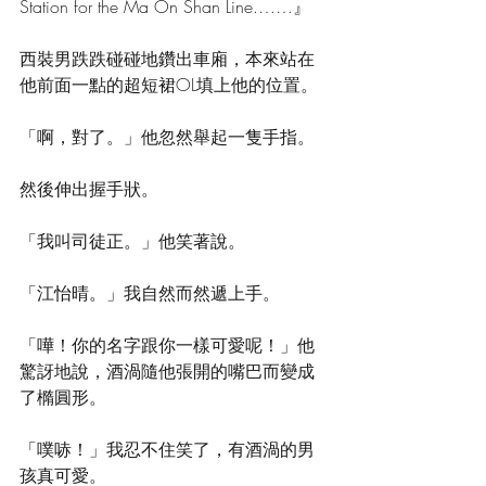
Station for the Ma On Shan Line.……』
西裝男跌跌碰碰地鑽出車廂，本來站在
他前面一點的超短裙OL填上他的位置。
「啊，對了。」他忽然舉起一隻手指。
然後伸出握手狀。
「我叫司徒正。」他笑著說。
「江怡晴。」我自然而然遞上手。
「嘩！你的名字跟你一樣可愛呢！」他
驚訝地說，酒渦隨他張開的嘴巴而變成
了橢圓形。
「噗哧！」我忍不住笑了，有酒渦的男
孩真可愛。