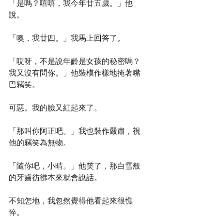
「是嗎？嘻嘻，我今年廿五歲。」他
說。 
「噢，我廿四。」我馬上回答了。 
「哎呀，不是說年齡是女孩的秘密嗎？
我又沒有問你。」他裝模作樣地掩著嘴
巴竊笑。 
可惡。我的臉又紅起來了。 
「那叫你阿正吧。」我也裝作嚴肅，視
他的竊笑為無物。 
「隨你吧，小晴。」他笑了，那白雪般
的牙齒彷彿本來就會說話。 
不知怎地，我忽然覺得他看起來很憔
悴。 