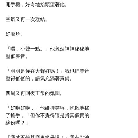
開手機，好奇地抬頭望著他。
空氣又再一次凝結。
好尷尬。
「喂，小聲一點。」他忽然神神秘秘地
壓低聲音。
「明明是你在大聲好嗎！」我也把聲音
壓得低低的，語氣充滿著責備。
四周又再回復正常的氛圍。
「好啦好啦，」他維持笑容，抱歉地搖
了搖手，「但你不覺得這是貨真價實的
緣份嗎？」
「我才不信甚麼鬼緣份哩！」我有點洩