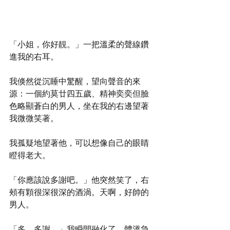
「小姐，你好靚。」一把溫柔的聲線鑽
進我的右耳。
我倏然從沉睡中驚醒，望向聲音的來
源：一個約莫廿四五歲、精神奕奕但臉
色略顯蒼白的男人，坐在我的右邊望著
我微微笑著。
我孤疑地望著他，可以想像自己的眼睛
瞪得老大。
「你應該說多謝吧。」他突然笑了，右
頰有顆很深很深的酒渦。天啊，好帥的
男人。
「多…多謝。」我瞬間融化了，體溫急