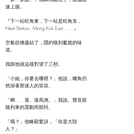
速上揚。
『下一站旺角東，下一站是旺角东，
Next Station, Mong Kok East ……』
空氣彷彿凝結了，隱約嗅到尷尬的味
道。
我跟他就這樣對望了三秒。
「小姐，你要去哪裡？」他說，嘴角仍
然掛著那迷人的笑容。
「啊……落、落馬洲。」我說。聲音跟
隨列車的震動而顫抖。
「哦？」他略顯驚訝，「你是大陸
人？」