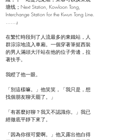
塘线；Next Station, Kowloon Tong, 
Interchange Station for the Kwun Tong Line.
……』
在繁忙時段到了人流最多的東鐵站，人
群淙淙地流入車廂。一個穿著筆挺西裝
的男人滿頭大汗站在他的位子旁邊，拉
著扶手。
我瞪了他一眼。
「別這樣嘛。」他笑笑，「我只是，想
找個朋友聊天罷了。」
「有甚麼好聊？我又不認識你。」我已
經徹底平靜下來了。
「因為你很可愛啊。」他又露出他白得