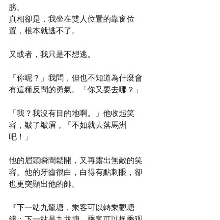
膀。
真相卻是，我坐在雙人位置的靠窗位
置，根本就逃不了。
又或者，我只是不想逃。
「你呢？」我問，但也不知道為什麼會
有這種反問的勇氣。「你又要去哪？」
「我？我沒有目的地啊。」他收起笑
容，皺了皺眉，「不如就去落馬洲
吧！」
他的眉頭瞬間鬆開，又再露出無敵的笑
容。他的牙齒很白，白得有點刺眼，卻
也更突顯出他的帥。
『下一站九龍塘，乘客可以轉乘觀塘
綫；下一站是九龙塘，乘客可以换乘观