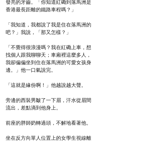
發亮的牙齒。「你知道紅磡到落馬洲是
香港最長距離的鐵路車程嗎？」
「我知道，我都說了我是住在落馬洲的
吧？」我說，「那又怎樣？」
「不覺得很浪漫嗎？我在紅磡上車，想
找個人跟我聊聊天；車廂裡這麼多人，
我卻偏偏坐到住在落馬洲的可愛女孩身
邊。」他一口氣說完。
「這就是緣份啊！」他越說越大聲。
旁邊的西裝男皺了一下眉，汗水從眉間
流出，差點滴到他身上。
前座的胖師奶轉過頭，不解地看著他。
坐在反方向單人位置上的女學生視線離