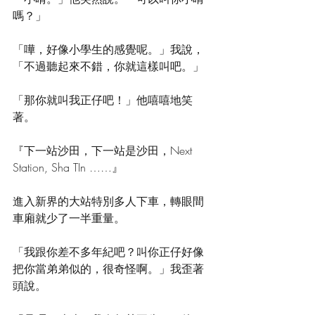
嗎？」
「嘩，好像小學生的感覺呢。」我說，
「不過聽起來不錯，你就這樣叫吧。」
「那你就叫我正仔吧！」他嘻嘻地笑
著。
『下一站沙田，下一站是沙田，Next 
Station, Sha TIn ……』 
進入新界的大站特別多人下車，轉眼間
車廂就少了一半重量。 
「我跟你差不多年紀吧？叫你正仔好像
把你當弟弟似的，很奇怪啊。」我歪著
頭說。 