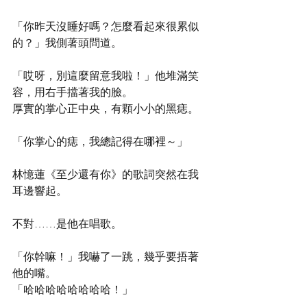
「你昨天沒睡好嗎？怎麼看起來很累似
的？」我側著頭問道。 
「哎呀，別這麼留意我啦！」他堆滿笑
容，用右手擋著我的臉。 
厚實的掌心正中央，有顆小小的黑痣。 
「你掌心的痣，我總記得在哪裡～」 
林憶蓮《至少還有你》的歌詞突然在我
耳邊響起。 
不對……是他在唱歌。 
「你幹嘛！」我嚇了一跳，幾乎要捂著
他的嘴。 
「哈哈哈哈哈哈哈哈！」 