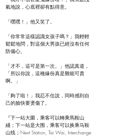
氣地說，心底裡卻有點得意。
「嘿嘿！」他又笑了。
「你常常這樣認識女孩子嗎？」我輕輕
鬆鬆地問，對這個大男孩已經沒有任何
防備心。
「才不，這可是第一次。」他認真道，
「所以你說，這種緣份真是難能可貴
啊。」
「夠了啦！」我忍不住說，同時感到自
己的臉快要燙傷了。
『下一站大圍，乘客可以轉乘馬鞍山
綫；下一站是大围，乘客可以换乘马鞍
山线；Next Station, Tai Wai, Interchange 