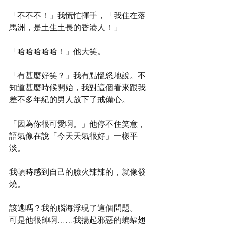
「不不不！」我慌忙揮手，「我住在落
馬洲，是土生土長的香港人！」
「哈哈哈哈哈！」他大笑。
「有甚麼好笑？」我有點慍怒地說。不
知道甚麼時候開始，我對這個看來跟我
差不多年紀的男人放下了戒備心。
「因為你很可愛啊。」他停不住笑意，
語氣像在說「今天天氣很好」一樣平
淡。
我頓時感到自己的臉火辣辣的，就像發
燒。
該逃嗎？我的腦海浮現了這個問題。
可是他很帥啊……我揚起邪惡的蝙蝠翅