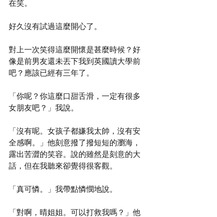
在笑。 
好久沒有試過這麼開心了。 
對上一次笑得這麼開懷是甚麼時候？好
像是前男友還未丟下我到英國讀大學前
吧？應該已經有三年了。 
「你呢？你這麼口甜舌滑，一定有很多
女朋友吧？」我說。 
「沒有呢。女孩子都嫌我太帥，沒有安
全感啊。」他刻意撥了撥短短的瀏海，
露出苦澀的笑容。說的雖然是刻意的大
話，但在我聽來卻覺得很客觀。 
「真可憐。」我帶點憐憫地說。 
「對啊，晴姐姐。可以打救我嗎？」他