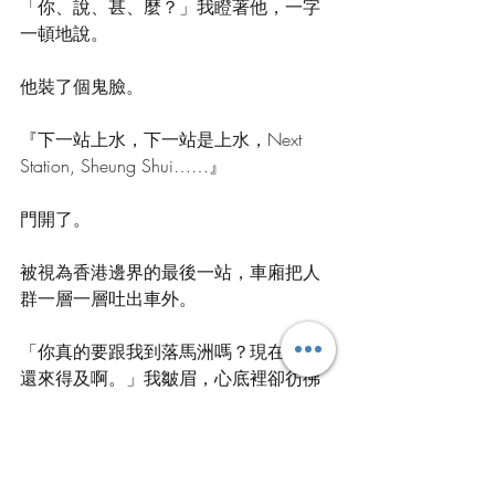
「你、說、甚、麼？」我瞪著他，一字
一頓地說。 
他裝了個鬼臉。 
『下一站上水，下一站是上水，Next 
Station, Sheung Shui……』 
門開了。 
被視為香港邊界的最後一站，車廂把人
群一層一層吐出車外。 
「你真的要跟我到落馬洲嗎？現在反悔
還來得及啊。」我皺眉，心底裡卻彷彿
期待著他會留下。 
「當然了！」他大叫，幸好附近的人都
沒有在意。「說做就做，是我的本