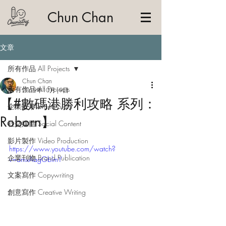
Chun Chan
文章
所有作品 All Projects
Chun Chan
所有作品 All Projects
2019年10月19日
【#數碼港勝利攻略 系列：
企業故事 Brand Story
Roborn】
社交媒體 Social Content
影片製作 Video Production
https://www.youtube.com/watch?
企業刊物 Brand Publication
v=amxAagGblmY
文案寫作 Copywriting
創意寫作 Creative Writing